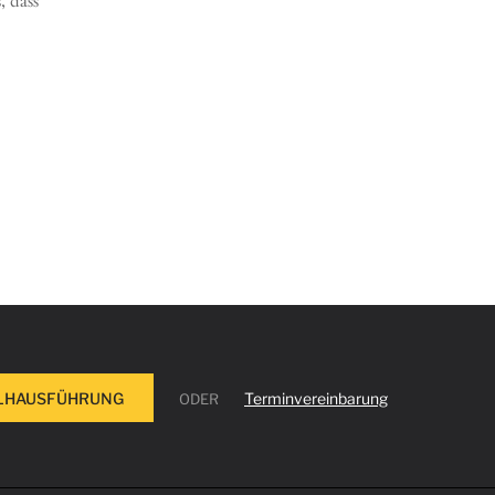
, dass
ULHAUSFÜHRUNG
Terminvereinbarung
ODER