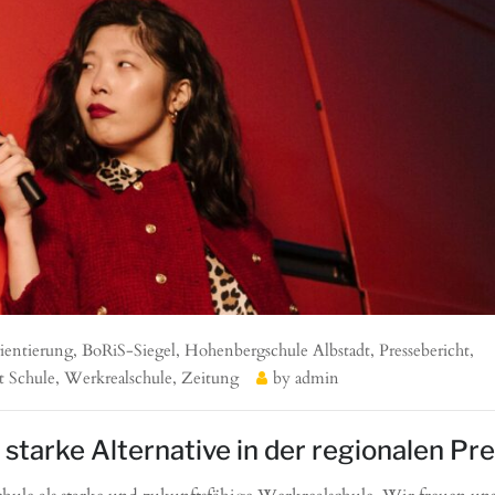
ientierung
,
BoRiS-Siegel
,
Hohenbergschule Albstadt
,
Pressebericht
,
lt Schule
,
Werkrealschule
,
Zeitung
by
admin
starke Alternative in der regionalen Pr