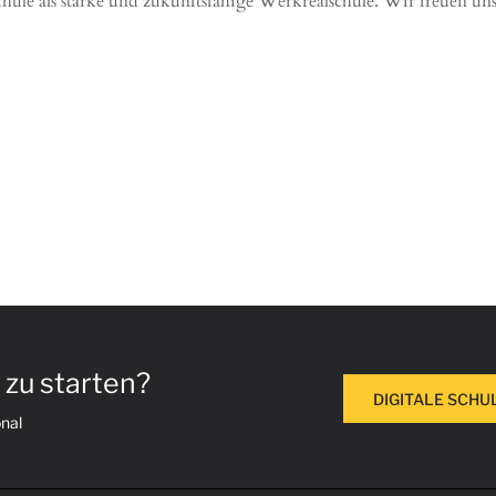
hule als starke und zukunftsfähige Werkrealschule. Wir freuen uns
r zu starten?
DIGITALE SCH
onal