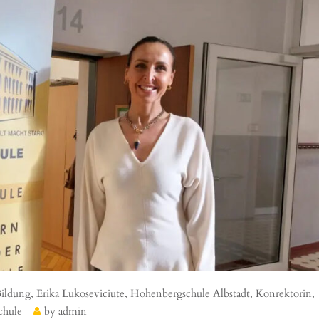
ildung
,
Erika Lukoseviciute
,
Hohenbergschule Albstadt
,
Konrektorin
,
chule
by
admin