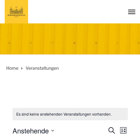
Home
Veranstaltungen
Es sind keine anstehenden Veranstaltungen vorhanden.
Anstehende
V
S
V
L
U
D