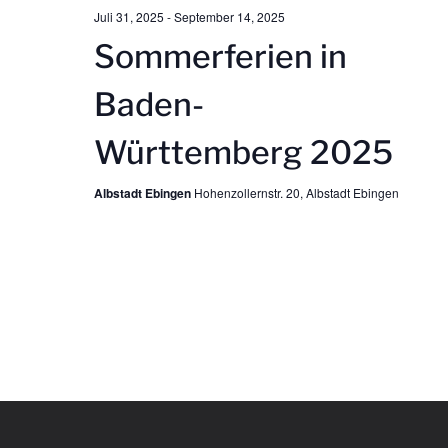
h
t
Juli 31, 2025
-
September 14, 2025
t
Sommerferien in
i
e
Baden-
o
n
Württemberg 2025
n
,
Albstadt Ebingen
Hohenzollernstr. 20, Albstadt Ebingen
N
a
v
i
g