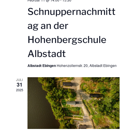
e
Schnuppernachmitt
e
u
ag an der
n
n
Hohenbergschule
-
d
Albstadt
N
A
a
Albstadt Ebingen
Hohenzollernstr. 20, Albstadt Ebingen
n
v
JULI
31
s
2025
i
i
g
c
a