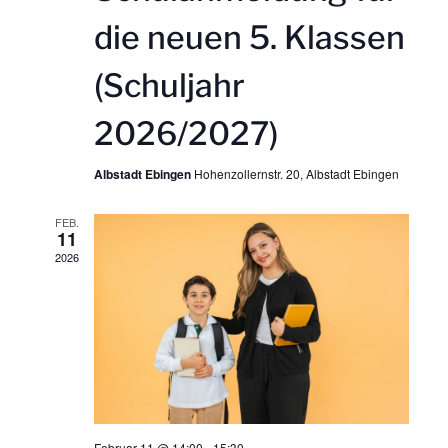
u
u
die neuen 5. Klassen
n
n
(Schuljahr
g
g
2026/2027)
A
e
Albstadt Ebingen
Hohenzollernstr. 20, Albstadt Ebingen
n
n
FEB.
11
s
S
2026
i
u
c
c
h
h
t
Februar 11 @ 14:00
-
15:30