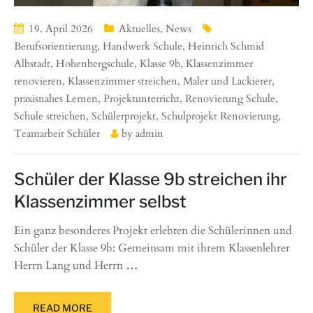
19. April 2026
Aktuelles
,
News
Berufsorientierung
,
Handwerk Schule
,
Heinrich Schmid
Albstadt
,
Hohenbergschule
,
Klasse 9b
,
Klassenzimmer
renovieren
,
Klassenzimmer streichen
,
Maler und Lackierer
,
praxisnahes Lernen
,
Projektunterricht
,
Renovierung Schule
,
Schule streichen
,
Schülerprojekt
,
Schulprojekt Renovierung
,
Teamarbeit Schüler
by
admin
Schüler der Klasse 9b streichen ihr
Klassenzimmer selbst
Ein ganz besonderes Projekt erlebten die Schülerinnen und
Schüler der Klasse 9b: Gemeinsam mit ihrem Klassenlehrer
Herrn Lang und Herrn
…
READ MORE