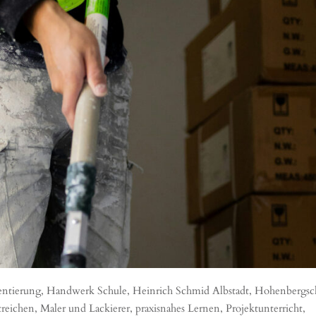
entierung
,
Handwerk Schule
,
Heinrich Schmid Albstadt
,
Hohenbergsc
treichen
,
Maler und Lackierer
,
praxisnahes Lernen
,
Projektunterricht
,